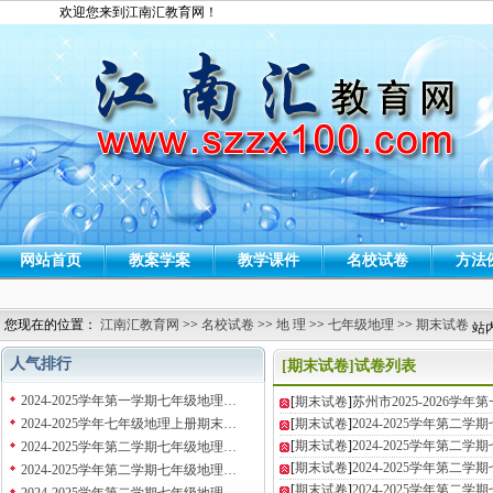
欢迎您来到江南汇教育网！
网站首页
教案学案
教学课件
名校试卷
方法
您现在的位置：
江南汇教育网
>>
名校试卷
>>
地 理
>>
七年级地理
>>
期末试卷
站
人气排行
[期末试卷]试卷列表
2024-2025学年第一学期七年级地理…
[
期末试卷
]
苏州市2025-2026学
2024-2025学年七年级地理上册期末…
[
期末试卷
]
2024-2025学年第二
[
期末试卷
]
2024-2025学年第二
2024-2025学年第二学期七年级地理…
[
期末试卷
]
2024-2025学年第二
2024-2025学年第二学期七年级地理…
[
期末试卷
]
2024-2025学年第二