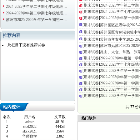
2024-2025学年第二学期七年级地理…
[
期末试卷
]
2024-2025学年第二
2024-2025学年第二学期七年级地理…
[
期末试卷
]
2024-2025学年七年
2024-2025学年第二学期七年级地理…
[
期末试卷
]
2024-2025学年第一
苏州市2025-2026学年第一学期初一…
[
期末试卷
]
苏州园区星湖学校2025-
[
期末试卷
]
苏州园区青剑湖实验中学20
推荐内容
[
期末试卷
]
常熟市孝友中学2025-2
此栏目下没有推荐试卷
[
期末试卷
]
苏州市姑苏区2025-20
[
期末试卷
]
昆山、太仓、常熟、张家港四
[
期末试卷
]
2022-2023学年度第
[
期末试卷
]
2022-2023学年七年
[
期末试卷
]
2022-2023学年第一
[
期末试卷
]
2022-2023学年第一
[
期末试卷
]
2022-2023学年第一
[
期末试卷
]
2022-2023学年第一
[
期末试卷
]
2022-2023学年第一
站内统计
共
77
份试
名次
用户名
文章数
热门软件
1
admin
48191
2
ckzl2022
44453
3
sksx2021
3564
4
华师数学
2302