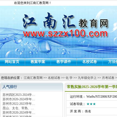
欢迎您来到江南汇教育网！
网站首页
教案学案
教学课件
名校试卷
方法
您现在的位置：
江南汇教育网
>>
名校试卷
>>
化 学
>>
九年级化学上
>>
月考试卷
>
人气排行
常熟实验2025-2026学年第
苏州四区2023-2024学…
运行环境： Win9x/NT/2000/XP/200
苏州市2020-2024学年…
苏州市2022-2023学年…
试卷等级：
★★★
昆山、太仓、常熟、…
开 发 商： 佚名
苏州市2020-2024学年…