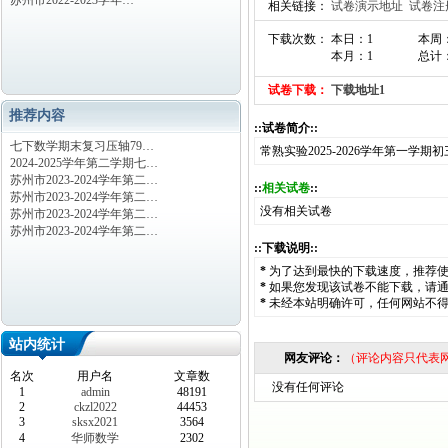
苏州市2022-2023学年…
相关链接：
试卷演示地址
试卷注
下载次数： 本日：1
本周
本月：1
总计：
试卷下载：
下载地址1
推荐内容
::试卷简介::
七下数学期末复习压轴79…
常熟实验2025-2026学年第一学期
2024-2025学年第二学期七…
苏州市2023-2024学年第二…
::
相关试卷
::
苏州市2023-2024学年第二…
没有相关试卷
苏州市2023-2024学年第二…
苏州市2023-2024学年第二…
::下载说明::
*
为了达到最快的下载速度，推荐
*
如果您发现该试卷不能下载，请
*
未经本站明确许可，任何网站不
站内统计
网友评论：
（评论内容只代表
名次
用户名
文章数
没有任何评论
1
admin
48191
2
ckzl2022
44453
3
sksx2021
3564
4
华师数学
2302