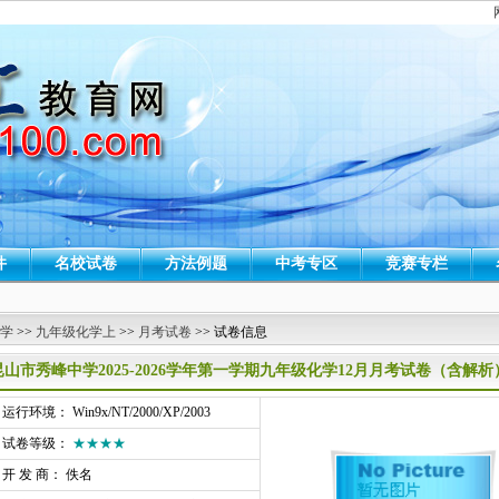
件
名校试卷
方法例题
中考专区
竞赛专栏
 学
>>
九年级化学上
>>
月考试卷
>> 试卷信息
昆山市秀峰中学2025-2026学年第一学期九年级化学12月月考试卷（含解析
行环境： Win9x/NT/2000/XP/2003
试卷等级：
★★★★
开 发 商： 佚名