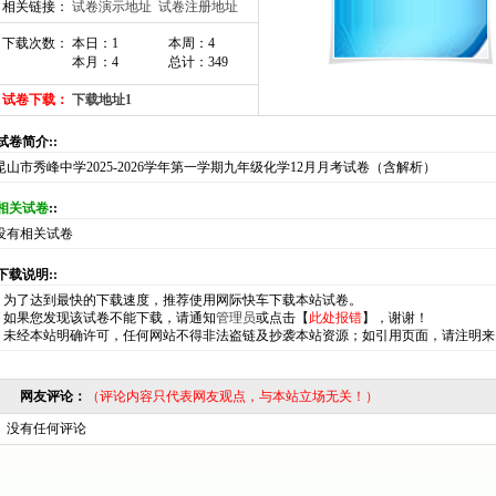
相关链接：
试卷演示地址
试卷注册地址
下载次数： 本日：1
本周：4
本月：4
总计：349
试卷下载：
下载地址1
:试卷简介::
昆山市秀峰中学2025-2026学年第一学期九年级化学12月月考试卷（含解析）
相关试卷
::
没有相关试卷
:下载说明::
*
为了达到最快的下载速度，推荐使用网际快车下载本站试卷。
*
如果您发现该试卷不能下载，请通知
管理员
或点击【
此处报错
】，谢谢！
*
未经本站明确许可，任何网站不得非法盗链及抄袭本站资源；如引用页面，请注明来
网友评论：
（评论内容只代表网友观点，与本站立场无关！）
没有任何评论