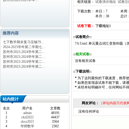
苏州市2022-2023学年…
相关链接：
试卷演示地址
试卷注
下载次数： 本日：7
本周：
本月：38
总计：
试卷下载：
下载地址1
推荐内容
::试卷简介::
七下数学期末复习压轴79…
7A Unit1 单元重点词汇变形80题
2024-2025学年第二学期七…
苏州市2023-2024学年第二…
::
相关试卷
::
苏州市2023-2024学年第二…
没有相关试卷
苏州市2023-2024学年第二…
苏州市2023-2024学年第二…
::下载说明::
*
为了达到最快的下载速度，推荐
*
如果您发现该试卷不能下载，请
*
未经本站明确许可，任何网站不
站内统计
网友评论：
（评论内容只代表
名次
用户名
文章数
没有任何评论
1
admin
48191
2
ckzl2022
44437
3
sksx2021
3564
4
华师数学
2302