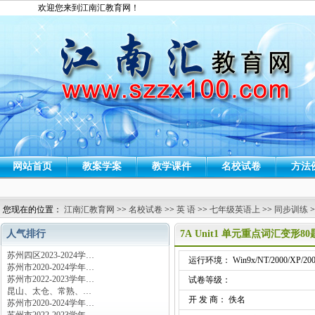
欢迎您来到江南汇教育网！
网站首页
教案学案
教学课件
名校试卷
方法
您现在的位置：
江南汇教育网
>>
名校试卷
>>
英 语
>>
七年级英语上
>>
同步训练
>
人气排行
7A Unit1 单元重点词汇变形80
苏州四区2023-2024学…
运行环境： Win9x/NT/2000/XP/200
苏州市2020-2024学年…
苏州市2022-2023学年…
试卷等级：
昆山、太仓、常熟、…
开 发 商： 佚名
苏州市2020-2024学年…