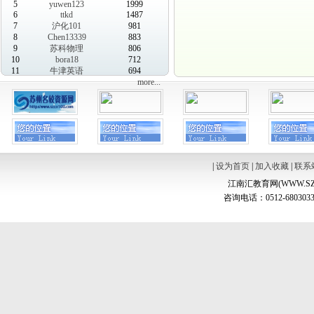
5
yuwen123
1999
6
ttkd
1487
7
沪化101
981
8
Chen13339
883
9
苏科物理
806
10
bora18
712
11
牛津英语
694
more...
|
设为首页
|
加入收藏
|
联系
江南汇教育网(WWW.SZ
咨询电话：0512-6803033