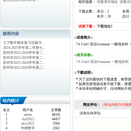
苏州市2022-2023学年…
相关链接：
试卷演示地址
试卷注
下载次数： 本日：2
本周：
本月：19
总计：
试卷下载：
下载地址1
推荐内容
::试卷简介::
七下数学期末复习压轴79…
7A Unit1 语法Grammar 一般现
2024-2025学年第二学期七…
苏州市2023-2024学年第二…
::
相关试卷
::
苏州市2023-2024学年第二…
7A Unit1 语法Grammar 一般现在时
苏州市2023-2024学年第二…
苏州市2023-2024学年第二…
::下载说明::
*
为了达到最快的下载速度，推荐
*
如果您发现该试卷不能下载，请
*
未经本站明确许可，任何网站不
站内统计
网友评论：
（评论内容只代表
名次
用户名
文章数
没有任何评论
1
admin
48191
2
ckzl2022
44437
3
sksx2021
3564
4
华师数学
2302