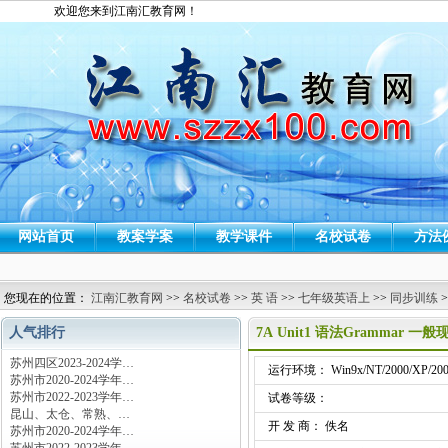
欢迎您来到江南汇教育网！
网站首页
教案学案
教学课件
名校试卷
方法
您现在的位置：
江南汇教育网
>>
名校试卷
>>
英 语
>>
七年级英语上
>>
同步训练
>
人气排行
7A Unit1 语法Grammar 一
苏州四区2023-2024学…
运行环境： Win9x/NT/2000/XP/200
苏州市2020-2024学年…
苏州市2022-2023学年…
试卷等级：
昆山、太仓、常熟、…
开 发 商： 佚名
苏州市2020-2024学年…